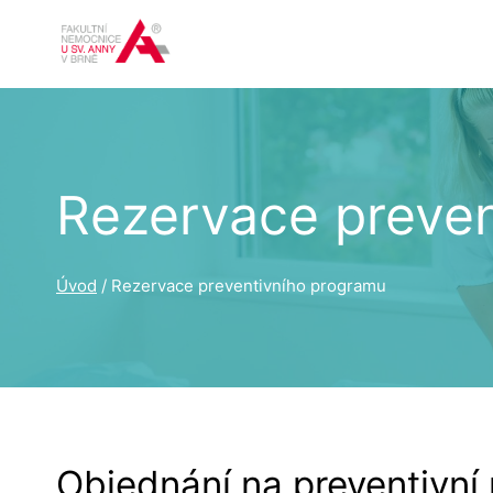
Přeskočit
na
obsah
Rezervace preven
Úvod
/
Rezervace preventivního programu
Objednání na preventivní