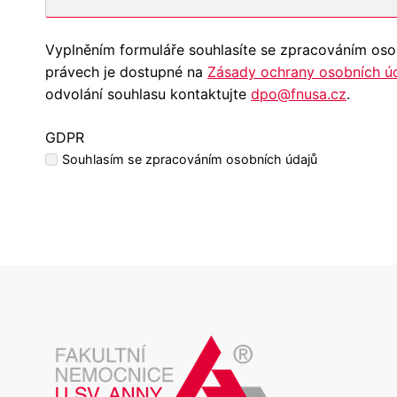
ě
a
n
a
Vyplněním formuláře souhlasíte se zpracováním oso
í
p
právech je dostupné na
Zásady ochrany osobních ú
t
ř
odvolání souhlasu kontaktujte
dpo@fnusa.cz
.
e
í
l
j
GDPR
e
m
Souhlasím se zpracováním osobních údajů
f
e
o
n
n
í
n
í
h
o
č
í
s
l