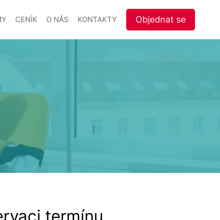
Objednat se
MY
CENÍK
O NÁS
KONTAKTY
ervaci termínu