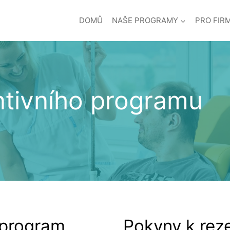
DOMŮ
NAŠE PROGRAMY
PRO FIR
tivního programu
 program
Pokyny k rez