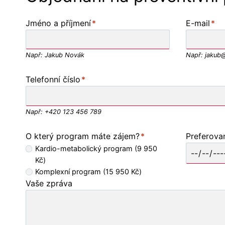
P
Jméno a příjmení
*
E-mail
*
o
l
Např: Jakub Novák
Např: jakub
e
p
P
Telefonní číslo
*
r
o
o
l
z
Např: +420 123 456 789
e
a
p
d
O který program máte zájem?
*
Preferova
r
á
Kardio-metabolický program (9 950
o
n
Kč)
v
Komplexní program (15 950 Kč)
í
y
Vaše zpráva
j
p
m
l
é
n
n