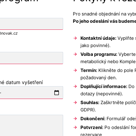
Pro snadné objednání na vybr
Po jeho odeslání vás budeme
@novak.cz
Kontaktní údaje:
Vyplňte 
jako povinné).
Volba programu:
Vyberte,
metabolický nebo Komple
Termín:
Klikněte do pole 
požadovaný den.
né datum vyšetření
Doplňující informace:
Do 
dotazy (nepovinné).
Souhlas:
Zaškrtněte polí
GDPR).
Dokončení:
Formulář odešl
Potvrzení:
Po odeslání fo
rezervace