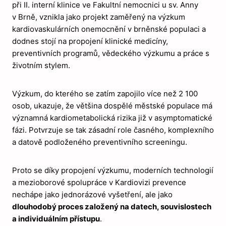
při II. interní klinice ve Fakultní nemocnici u sv. Anny
v Brně, vznikla jako projekt zaměřený na výzkum
kardiovaskulárních onemocnění v brněnské populaci a
dodnes stojí na propojení klinické medicíny,
preventivních programů, vědeckého výzkumu a práce s
životním stylem.
Výzkum, do kterého se zatím zapojilo více než 2 100
osob, ukazuje, že většina dospělé městské populace má
významná kardiometabolická rizika již v asymptomatické
fázi. Potvrzuje se tak zásadní role časného, komplexního
a datově podloženého preventivního screeningu.
Proto se díky propojení výzkumu, moderních technologií
a mezioborové spolupráce v Kardiovizi prevence
nechápe jako jednorázové vyšetření, ale jako
dlouhodobý proces založený na datech, souvislostech
a individuálním přístupu
.