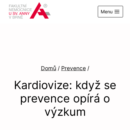
Přeskočit
na
Menu
obsah
Domů
/
Prevence
/
Kardiovize: když se
prevence opírá o
výzkum